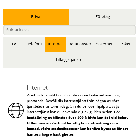
Privat
Företag
TV
Telefoni
Internet
Datatjänster
Säkerhet
Paket
Tilläggstjänster
Internet
Vi erbjuder snabbt och framtidssäkert internet med hög
prestanda. Beställ din internettjänst från någon av våra
tjänsteleverantörer i dag. Om du behöver hjälp att välja
internettjänst kan du använda dig av guiden nedan.
För
beställning av tjänster över 100 Mbit/s kan det vid behov
tillkomma en kostnad för utbyte av utrustning i din
bostad. Äldre stadsnätsboxar kan behöva bytas ut för att
hantera högre hastigheter.