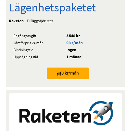
Lägenhetspaketet
Raketen
- Tilläggstjänster
5 548 kr
Engångsavgift
0 kr/mån
Jämförpris 24 mån
Ingen
Bindningstid
1 månad
Uppsägningstid
0 kr/mån