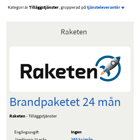
Kategori är
Tilläggstjänster
, grupperad på
tjänsteleverantör
Raketen
Brandpaketet 24 mån
Raketen
- Tilläggstjänster
Ingen
Engångsavgift
243 kr/mån
Jämförpris 24 mån