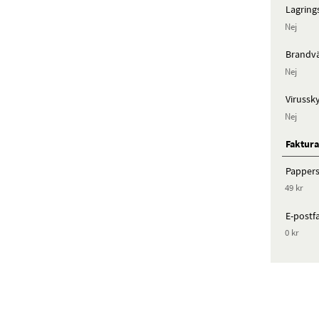
Lagrin
Nej
Brandv
Nej
Virussk
Nej
Faktura
Pappers
49 kr
E-postf
0 kr