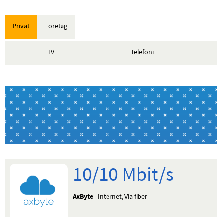
Privat
Företag
TV
Telefoni
10/10 Mbit/s
AxByte
- Internet, Via fiber