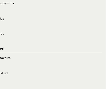
gsutrymme
ägg
ydd
val
faktura
aktura