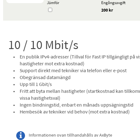
Jämför
Engångsavgift
200 kr
10 / 10 Mbit/s
En publik IPv4-adresser (Tillval för Fast IP tillgängligt på v
hastigheter mot extra kostnad)
Support direkt med tekniker via telefon eller e-post
Obegränsad datamängd
Upp till 1 Gbit/s
Fritt att byta mellan hastigheter (startkostnad kan tillko
vissa hastighetsval)
Ingen bindningstid, enbart en månads uppsägningstid
Hembesök av tekniker vid behov (mot extra kostnad)
Informationen ovan tillhandahålls av AxByte