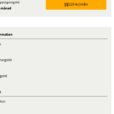
ppsägningstid
229 kr/mån
 månad
ormation
s
ingstid
d
gstid
t
nton