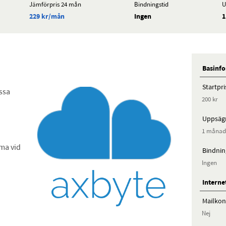
Jämförpris 24 mån
Bindningstid
U
229 kr/mån
Ingen
1
Basinf
Startpri
issa
200 kr
Uppsägn
1 måna
mma vid
Bindnin
Ingen
Interne
Mailko
Nej