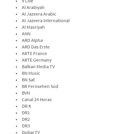
9 Live
Al Arabiyah
Al Jazeera Arabic
Al Jazeera International
Al Masriyah
ANN
ARD Alpha
ARD Das Erste
ARTE France
ARTE Germany
Balkan Media TV
BN Music
BN Sat
BR Fernsehen Süd
BVN
Canal 24 Horas
DR K
DR1
DR2
DR3
Dubai TV