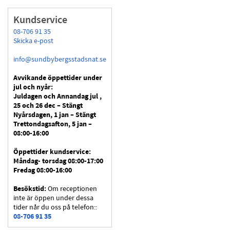
Kundservice
08-706 91 35
Skicka e-post
info@sundbybergsstadsnat.se
Avvikande öppettider under
jul och nyår:
Juldagen och Annandag jul ,
25 och 26 dec – Stängt
Nyårsdagen, 1 jan – Stängt
Trettondagsafton, 5 jan –
08:00-16:00
Öppettider kundservice:
Måndag- torsdag 08:00-17:00
Fredag 08:00-16:00
Besökstid:
Om receptionen
inte är öppen under dessa
tider når du oss på telefon::
08-706 91 35