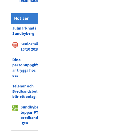
felanmälan
Notiser
Julmarknad i
Sundbyberg
Seniormässan
18/10 2018
Dina
personuppgifter
är trygga hos
oss
Telenor och
Bredbandsbolaget
blir ett bolag.
Sundbyberg
toppar PTS
bredbandsranking
igen