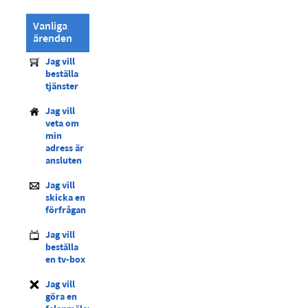
Vanliga
ärenden
Jag vill
beställa
tjänster
Jag vill
veta om
min
adress är
ansluten
Jag vill
skicka en
förfrågan
Jag vill
beställa
en tv-box
Jag vill
göra en